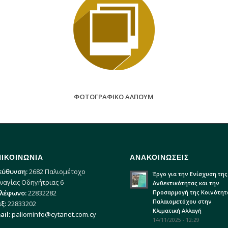
ΦΩΤΟΓΡΑΦΙΚΟ ΑΛΠΟΥΜ
ΠΙΚΟΙΝΩΝΙΑ
ΑΝΑΚΟΙΝΩΣΕΙΣ
εύθυνση:
2682 Παλιομέτοχο
Έργο για την Ενίσχυση της
ναγίας Οδηγήτριας 6
Ανθεκτικότητας και την
Προσαρμογή της Κοινότητ
λέφωνο:
22832282
Παλαιομετόχου στην
ξ:
22833202
Κλιματική Αλλαγή
ail:
paliominfo@cytanet.com.cy
14/11/2025 - 12:29