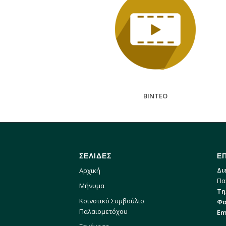
BINTEO
ΣΕΛΙΔΕΣ
Ε
Δι
Αρχική
Πα
Μήνυμα
Τη
Κοινοτικό Συμβούλιο
Φα
Παλαιομετόχου
Em